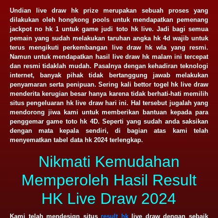
Undian live draw hk prize merupakan sebuah proses yang
dilakukan oleh hongkong pools untuk mendapatkan pemenang
jackpot no hk 1 untuk game judi toto hk live. Jadi bagi semua
pemain yang sudah melakukan taruhan angka hk 4d wajib untuk
terus mengikuti perkembangan live draw hk wla yang resmi.
Namun untuk mendapatkan hasil live draw hk malam ini tercepat
dan resmi tidaklah mudah. Pasalnya dengan kehadiran teknologi
internet, banyak pihak tidak bertanggung jawab melakukan
penyamaran serta penipuan. Sering kali bettor togel hk live draw
menderita kerugian besar hanya karena tidak berhati-hati memilih
situs pengeluaran hk live draw hari ini. Hal tersebut jugalah yang
mendorong jiwa kami untuk memberikan bantuan kepada para
penggemar game toto hk 4D. Seperti yang sudah anda saksikan
dengan mata kepala sendiri, di bagian atas kami telah
menyematkan tabel data hk 2024 terlengkap.
Nikmati Kemudahan
Memperoleh Hasil Result
HK Live Draw 2024
Kami telah mendesign situs
result hk
live draw dengan sebaik