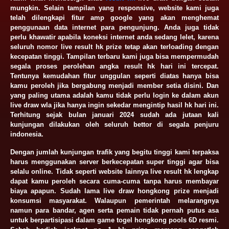
mungkin. Selain tampilan yang responsive, website kami juga
telah dilengkapi fitur amp google yang akan menghemat
penggunaan data internet para pengunjung. Anda juga tidak
perlu khawatir apabila koneksi internet anda sedang lelet, karena
seluruh nomor live result hk prize tetap akan terloading dengan
kecepatan tinggi. Tampilan terbaru kami juga bisa mempermudah
segala proses perolehan angka result hk hari ini tercepat.
Tentunya kemudahan fitur unggulan seperti diatas hanya bisa
kamu peroleh jika bergabung menjadi member setia disini. Dan
yang paling utama adalah kamu tidak perlu login ke dalam akun
live draw wla jika hanya ingin sekedar mengintip hasil hk hari ini.
Terhitung sejak bulan januari 2024 sudah ada jutaan kali
kunjungan dilakukan oleh seluruh bettor di segala penjuru
indonesia.
Dengan jumlah kunjungan trafik yang begitu tinggi kami terpaksa
harus menggunakan server berkecepatan super tinggi agar bisa
selalu online. Tidak seperti website lainnya live result hk lengkap
dapat kamu peroleh secara cuma-cuma tanpa harus membayar
biaya apapun. Sudah lama live draw hongkong prize menjadi
konsumsi masyarakat. Walaupun pemerintah melarangnya
namun para bandar, agen serta pemain tidak pernah putus asa
untuk berpartisipasi dalam game togel hongkong pools 6D resmi.