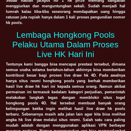
Sebab hadiah jackpot no 1 hk prize memang sangatlah
menggiurkan dan menguntungkan sekali. Sudah menjadi hal
lumrah kalau tiba-tiba seseorang mendapatkan uang hingga
ratusan juta rupiah hanya dalam 1 kali proses pengundian nomor
hk pools.
Lembaga Hongkong Pools
Pelaku Utama Dalam Proses
Live HK Hari Ini
Tentunya kami bangga bisa mencapai prestasi tersebut, dimana
semua usaha selama bertahun-tahun akhirnya bisa memberikan
kontribusi besar bagi proses live draw hk 4D. Pada awalnya
hanya situs resmi hongkong pools yang berhak memberikan
hasil live draw hk hari ini kepada semua orang. Namun akibat
permainan ini termasuk kedalam kategori perjudian, pemerintah
melakukan langkah tegas dengan memblokir situs togel
hongkong pools 4D. Hal tersebut membuat banyak orang
kelimpungan ketika ingin melihat hasil live draw hk pools
terbaru. Sebenarnya masih ada jalan lain agar kita bisa melihat
angka hk live draw melalui situs resmi. Salah satu cara paling
mudah adalah dengan menggunakan aplikasi VPN berbayar
maupun gratisan. Namun menggunakan vpn bisa memperlambat